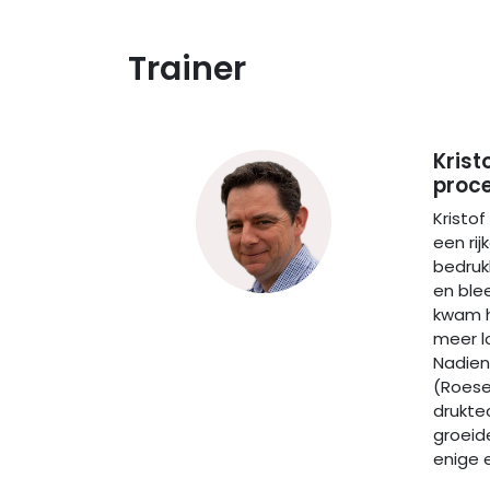
Train​er
Krist
proce
Kristof
een ri
bedrukk
en blee
kwam h
meer lo
Nadien
(Roesel
drukte
groeide
enige e