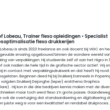
of Lobeau, Trainer flexo opleidingen • Specialist
soptimalisatie flexo drukkerijen
 Lobeau is sinds 2023 freelance en ook docent bij VIGC en he
jkgevulde ervaring opgebouwd binnen de wondere wereld va
ing van verpakkingen. Hij studeerde zelf af aan het Higro in 
f ook nadien de hele tijd in de grafische sector actief. Vrij sn
ij in contact met verpakkingsdrukwerk en dat heeft hij nooit
sgelaten. Beginnen deed hij bij Drukkerij Danneels in Poperin
 volgden Drukkerij Dejonghe (Ieper) enAthena Graphics
are) . Hij kon in die drie bedrijven kennis maken met de dive
chnieken maar toch werd flexo z’n grote passie. Gaandewe
 ook de overtuiging dat standaardisering en digitalisering 
n juiste weg is voor een kwalitatief en rendabel drukproces..