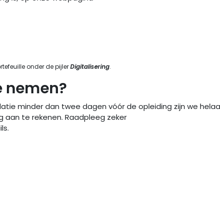
feuille onder de pijler
Digitalisering
.
te nemen?
ulatie minder dan twee dagen vóór de opleiding zijn we hela
 aan te rekenen. Raadpleeg zeker
s. ​