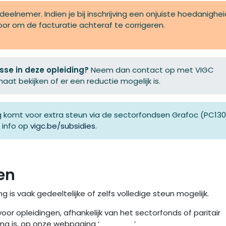
deelnemer. Indien je bij inschrijving een onjuiste hoedanighei
oor om de facturatie achteraf te corrigeren.
esse in deze opleiding?
Neem dan contact op met VIGC
at bekijken of er een reductie mogelijk is.
ing komt voor extra steun via de sectorfondsen Grafoc (PC130
e info op
vigc.be/subsidies
.
en
 is vaak gedeeltelijke of zelfs volledige steun mogelijk.
 opleidingen, afhankelijk van het sectorfonds of paritair
g is, op onze webpagina ‘
’