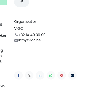
Organisator
it
VIGC
+32 14 40 39 90
eker
info@vigc.be
ng
n
d.
uk,