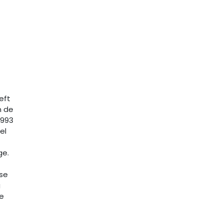
eft
n de
1993
el
ge.
rse
g
de