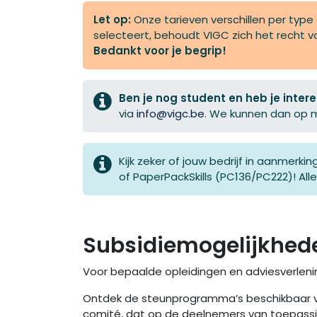
Let op:
Onze tarieven verschillen per type 
selecteert, behoudt VIGC zich het recht v
Bedankt voor je begrip!​
Ben je nog student en heb je inter
via
info@vigc.be
. We kunnen dan op ma
Kijk zeker of jouw bedrijf in aanmerk
of PaperPackSkills (PC136/PC222)! All
Subsidiemogelijkhed
Voor bepaalde opleidingen en adviesverlening
Ontdek de steunprogramma’s beschikbaar voor
comité, dat op de deelnemers van toepassin