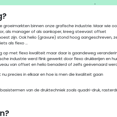
g?
e groeimarkten binnen onze grafische industrie. Maar wie oo
or, als manager of als aankoper, kreeg steevast offset
moest zijn. Ook helio (gravure) stond hoog aangeschreven, z
ts als flexo ...
oog op met flexo kwaliteit maar daar is gaandeweg veranderi
che industrie werd flink gewerkt door flexo drukkerijen en hu
 niveau van offset en helio benaderd of zelfs geëvenaard wer
t nu precies in elkaar en hoe is men die kwaliteit gaan
t basistermen van de druktechniek zoals quadri-druk, rasterdr
en?