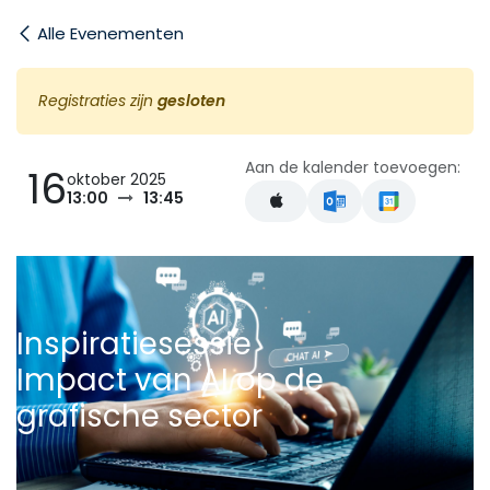
Overslaan naar inhoud
Alle Evenementen
Registraties zijn
gesloten
Aan de kalender toevoegen:
16
oktober 2025
13:00
13:45
Inspiratiesessie
Impact van AI op de
grafische sector