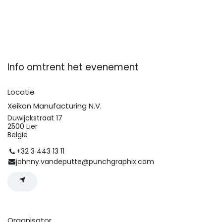
Info omtrent het evenement
Locatie
Xeikon Manufacturing N.V.
Duwijckstraat 17
2500 Lier
België
+32 3 443 13 11
johnny.vandeputte@punchgraphix.com
Organisator