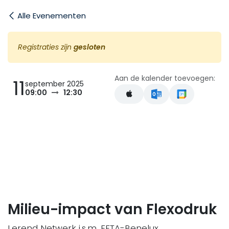
Overslaan naar inhoud
Alle Evenementen
Registraties zijn
gesloten
Aan de kalender toevoegen:
11
september 2025
09:00
12:30
Milieu-impact van Flexodruk
Lerend Netwerk i.s.m. EFTA-Benelux